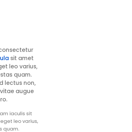
 consectetur
ula
sit amet
et leo varius,
estas quam.
d lectus non,
i vitae augue
ro.
am iaculis sit
eget leo varius,
s quam.